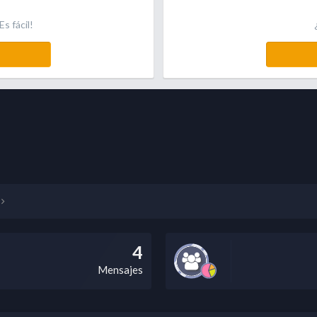
s fácil!
4
Mensajes