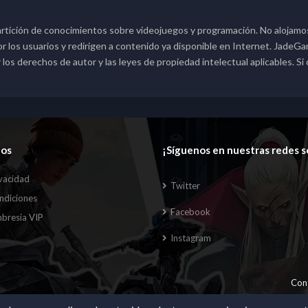
rtición de conocimientos sobre videojuegos y programación. No alojamos
los usuarios y redirigen a contenido ya disponible en Internet. JadeGame
s derechos de autor y las leyes de propiedad intelectual aplicables. Si
dos
¡Síguenos en nuestras redes s
ivacidad
Twitter
ndiciones
Facebook
bresia VIP
Instagram
Con
[XGT] Forum statistics system
- XenGenTr