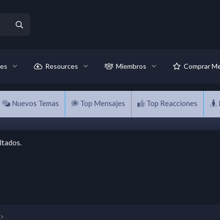
es
Resources
Miembros
Comprar Me
Nuevos Temas
Top Mensajes
Top Reacciones
ltados.