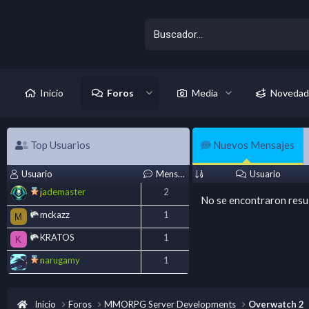
Inicio
Foros
Media
Novedad
Top Usuarios
Nuevos Mensajes
Usuario
Mensajes
Usuario
jademaster
2
No se encontraron resu
mckazz
1
M
KRATOS
1
K
narugamy
1
Inicio
Foros
MMORPG Server Developments
Overwatch 2