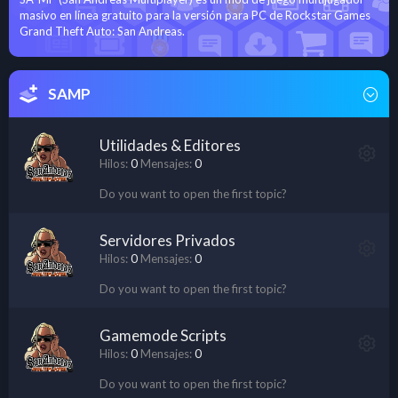
masivo en línea gratuito para la versión para PC de Rockstar Games
Grand Theft Auto: San Andreas.
SAMP
Utilidades & Editores
Hilos
0
Mensajes
0
Do you want to open the first topic?
Servidores Privados
Hilos
0
Mensajes
0
Do you want to open the first topic?
Gamemode Scripts
Hilos
0
Mensajes
0
Do you want to open the first topic?