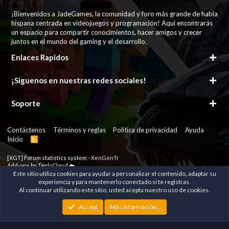
¡Bienvenidos a JadeGames, la comunidad y foro más grande de habla
hispana centrada en videojuegos y programación! Aquí encontrarás
un espacio para compartir conocimientos, hacer amigos y crecer
juntos en el mundo del gaming y el desarrollo.
Enlaces Rapidos
¡Síguenos en nuestras redes sociales!
Soporte
Contáctenos
Términos y reglas
Política de privacidad
Ayuda
Inicio
R
S
S
[XGT] Forum statistics system
- XenGenTr
Add-ons by TeslaCloud ☁️
Some of the add-ons on this site are powered by
Este sitio utiliza cookies para ayudar a personalizar el contenido, adaptar su
XenConcept™
©2017-2026
XenConcept Ltd. (
Details
)
experiencia y para mantenerlo conectado si te registras.
Parts of this site powered by
XenForo add-ons from DragonByte™
©2011-2026
Al continuar utilizando este sitio, usted acepta nuestro uso de cookies.
DragonByte Technologies Ltd.
(
Details
)
|
Xenforo Add-ons
© by ©XenTR
Accept
Más información…
Xenforo Theme
© by ©XenTR
|
Limit Resource Downloads by XenCustomize