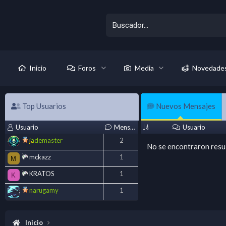
Inicio
Foros
Media
Novedade
Top Usuarios
Nuevos Mensajes
Usuario
Mensajes
Usuario
jademaster
2
No se encontraron resu
mckazz
1
M
KRATOS
1
K
narugamy
1
Inicio