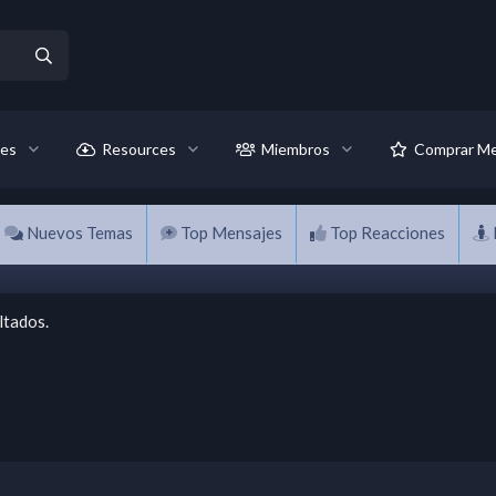
es
Resources
Miembros
Comprar Me
Nuevos Temas
Top Mensajes
Top Reacciones
ltados.