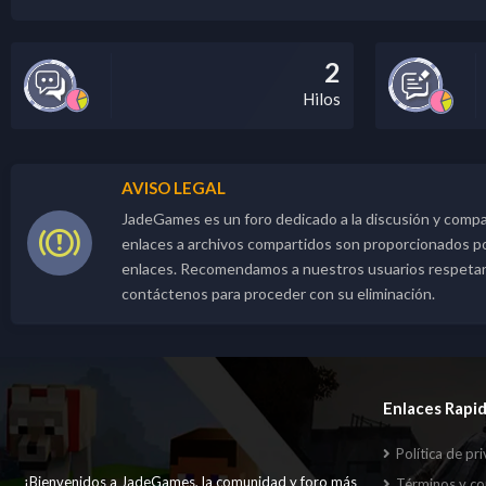
2
Hilos
AVISO LEGAL
JadeGames es un foro dedicado a la discusión y compa
enlaces a archivos compartidos son proporcionados por 
enlaces. Recomendamos a nuestros usuarios respetar lo
contáctenos para proceder con su eliminación.
Enlaces Rapi
Política de pr
¡Bienvenidos a JadeGames, la comunidad y foro más
Términos y co