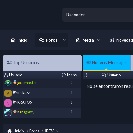
Inicio
Foros
Media
Novedad
Top Usuarios
Nuevos Mensajes
Usuario
Mensajes
Usuario
jademaster
2
No se encontraron resu
mckazz
1
M
KRATOS
1
K
narugamy
1
Inicio
Foros
IPTV