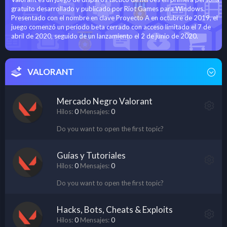
gratuito desarrollado y publicado por Riot Games para Windows.
Presentado con el nombre en clave Proyecto A en octubre de 2019, el
juego comenzó un período beta cerrado con acceso limitado el 7 de
abril de 2020, seguido de un lanzamiento el 2 de junio de 2020.
VALORANT
Mercado Negro Valorant
Hilos
0
Mensajes
0
Do you want to open the first topic?
Guías y Tutoriales
Hilos
0
Mensajes
0
Do you want to open the first topic?
Hacks, Bots, Cheats & Exploits
Hilos
0
Mensajes
0