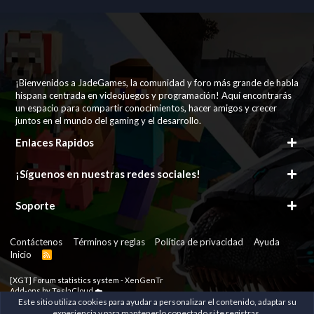
¡Bienvenidos a JadeGames, la comunidad y foro más grande de habla
hispana centrada en videojuegos y programación! Aquí encontrarás
un espacio para compartir conocimientos, hacer amigos y crecer
juntos en el mundo del gaming y el desarrollo.
Enlaces Rapidos
¡Síguenos en nuestras redes sociales!
Soporte
Contáctenos
Términos y reglas
Política de privacidad
Ayuda
Inicio
R
S
S
[XGT] Forum statistics system
- XenGenTr
Add-ons by TeslaCloud ☁️
Some of the add-ons on this site are powered by
Este sitio utiliza cookies para ayudar a personalizar el contenido, adaptar su
XenConcept™
©2017-2026
XenConcept Ltd. (
Details
)
experiencia y para mantenerlo conectado si te registras.